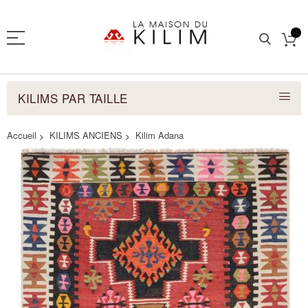
KILIMS PAR TAILLE
Accueil
KILIMS ANCIENS
Kilim Adana
Skip
to
the
end
of
the
images
gallery