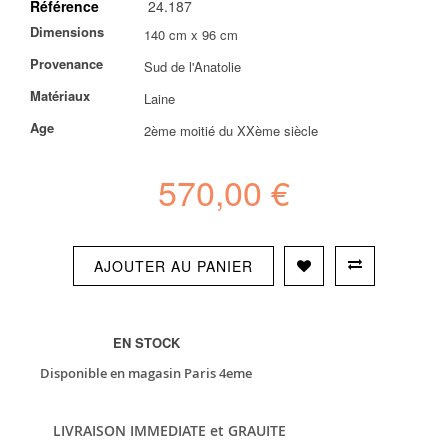
Référence
24.187
the
images
Plus
Dimensions
140 cm x 96 cm
gallery
d’information
Provenance
Sud de l'Anatolie
Matériaux
Laine
Age
2ème moitié du XXème siècle
570,00 €
AJOUTER AU PANIER
EN STOCK
Disponible en magasin Paris 4eme
LIVRAISON IMMEDIATE et GRAUITE