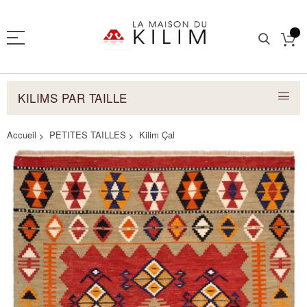
KILIMS PAR TAILLE
Accueil
PETITES TAILLES
Kilim Çal
Skip
to
the
end
of
the
images
gallery