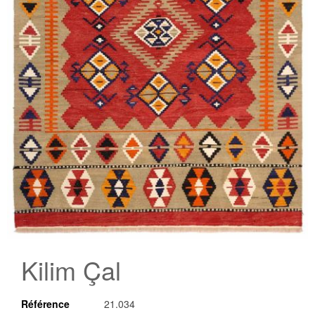
Skip
to
Kilim Çal
the
beginning
of
Référence
21.034
the