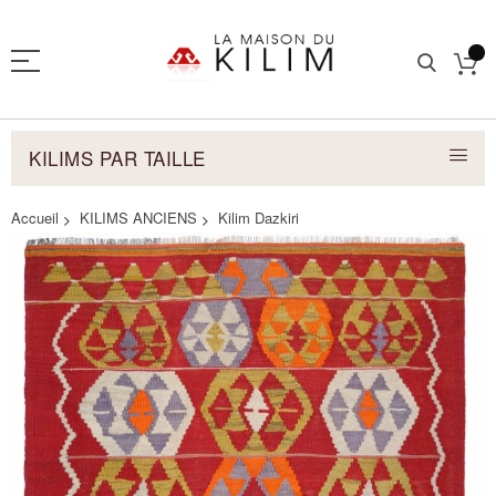
KILIMS PAR TAILLE
Accueil
KILIMS ANCIENS
Kilim Dazkiri
Skip
to
the
end
of
the
images
gallery