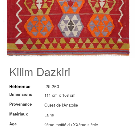
Skip
to
Kilim Dazkiri
the
beginning
of
Référence
25.260
the
images
Plus
Dimensions
111 cm x 108 cm
gallery
d’information
Provenance
Ouest de l'Anatolie
Matériaux
Laine
Age
2ème moitié du XXème siècle