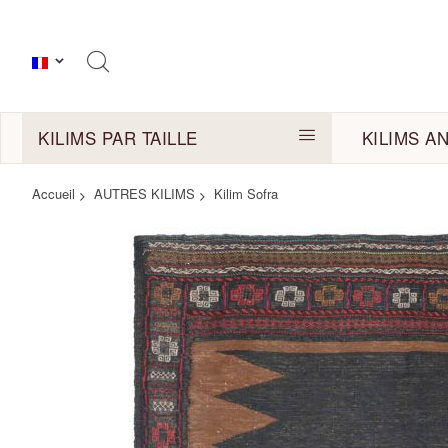
KILIMS PAR TAILLE
KILIMS A
Accueil
AUTRES KILIMS
Kilim Sofra
Skip
to
the
end
of
the
images
gallery