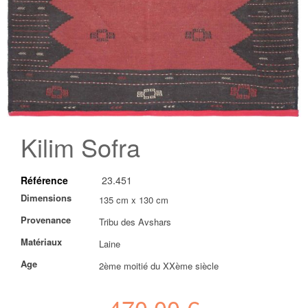
Skip
to
Kilim Sofra
the
beginning
of
Référence
23.451
the
images
Plus
Dimensions
135 cm x 130 cm
gallery
d’information
Provenance
Tribu des Avshars
Matériaux
Laine
Age
2ème moitié du XXème siècle
470,00 €