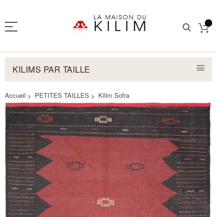
KILIMS PAR TAILLE
Accueil
PETITES TAILLES
Kilim Sofra
Skip
to
the
end
of
the
images
gallery