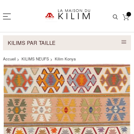
KILIMS PAR TAILLE
Accueil
KILIMS NEUFS
Kilim Konya
Skip
to
the
end
of
the
images
gallery