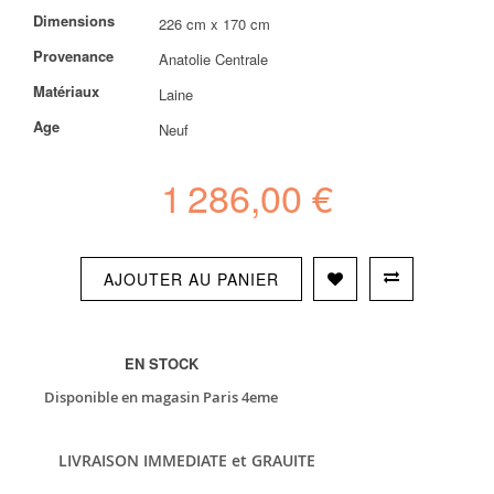
images
Plus
Dimensions
226 cm x 170 cm
gallery
d’information
Provenance
Anatolie Centrale
Matériaux
Laine
Age
Neuf
1 286,00 €
AJOUTER AU PANIER
EN STOCK
Disponible en magasin Paris 4eme
LIVRAISON IMMEDIATE et GRAUITE